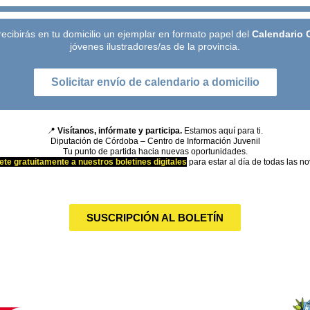
 recibirás en tu domicilio un ejemplar en formato papel del
Calendario 
jóvenes ilustradores/as de la provincia.
Solicitar envío de calendario a domicilio
📍
Visítanos, infórmate y participa.
Estamos aquí para ti.
Diputación de Córdoba – Centro de Información Juvenil
Tu punto de partida hacia nuevas oportunidades.
ete gratuitamente a nuestros boletines digitales
para estar al día de todas las 
SUSCRIPCIÓN AL BOLETÍN