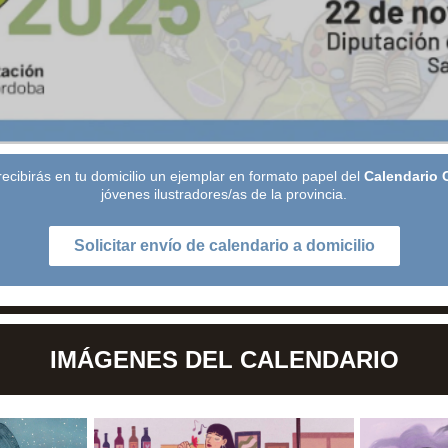
 recibirás en tu domicilio un ejemplar en formato papel del
Calendario 
jóvenes ilustradores/as de la provincia.
Solicitar envío de calendario a domicilio
IMÁGENES DEL CALENDARIO