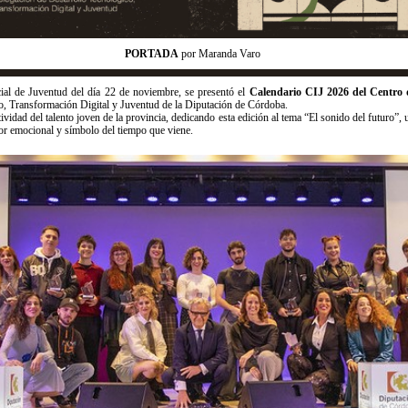
PORTADA
por Maranda Varo
cial de Juventud del día 22 de noviembre, se presentó el
Calendario CIJ 2026 del Centro 
o, Transformación Digital y Juventud de la Diputación de Córdoba.
vidad del talento joven de la provincia, dedicando esta edición al tema “El sonido del futuro”, u
or emocional y símbolo del tiempo que viene.