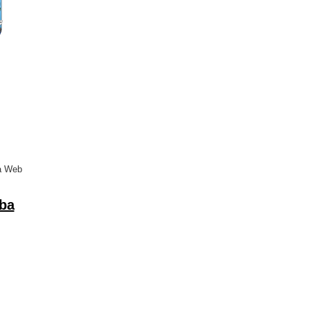
a Web
oba