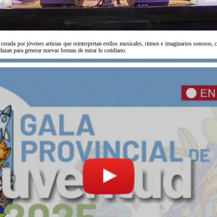
 creada por jóvenes artistas que reinterpretan estilos musicales, ritmos e imaginarios sonoros, 
elazan para generar nuevas formas de mirar lo cotidiano.