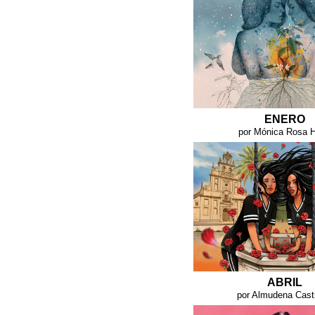
ENERO
por Mónica Rosa 
ABRIL
por Almudena Casti